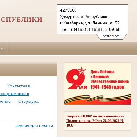
427950,
Удмуртская Республика,
ЕСПУБЛИКИ
г. Камбарка, ул. Ленина, д. 52
Тел.: (34153) 3-16-81, 3-09-68
kambarsky.udm@sudrf.ru
развернуть
Контактная
департамента в
жение
Структура
Запросы ОПФР по постановлению
Правительства РФ от 28.06.2021 №
1037
версия для печати