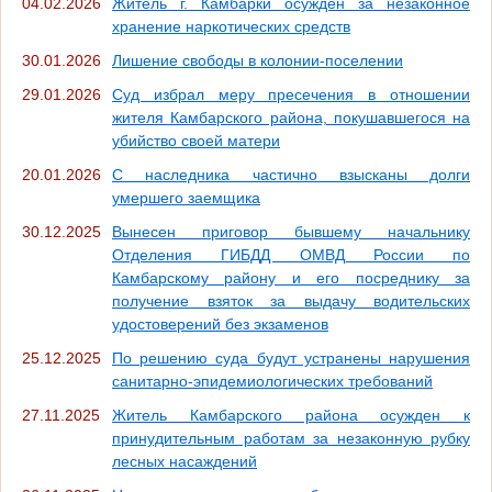
04.02.2026
Житель г. Камбарки осужден за незаконное
хранение наркотических средств
30.01.2026
Лишение свободы в колонии-поселении
29.01.2026
Суд избрал меру пресечения в отношении
жителя Камбарского района, покушавшегося на
убийство своей матери
20.01.2026
С наследника частично взысканы долги
умершего заемщика
30.12.2025
Вынесен приговор бывшему начальнику
Отделения ГИБДД ОМВД России по
Камбарскому району и его посреднику за
получение взяток за выдачу водительских
удостоверений без экзаменов
25.12.2025
По решению суда будут устранены нарушения
санитарно-эпидемиологических требований
27.11.2025
Житель Камбарского района осужден к
принудительным работам за незаконную рубку
лесных насаждений